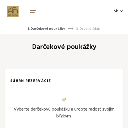
Voľba jazyka
Náhľad kupónu
Sk
EN
1. Darčekové poukážky
2. Osobné údaje
Darčekové poukážky
SÚHRN REZERVÁCIE
Vyberte darčekovú poukážku a urobte radosť svojim
blízkym.